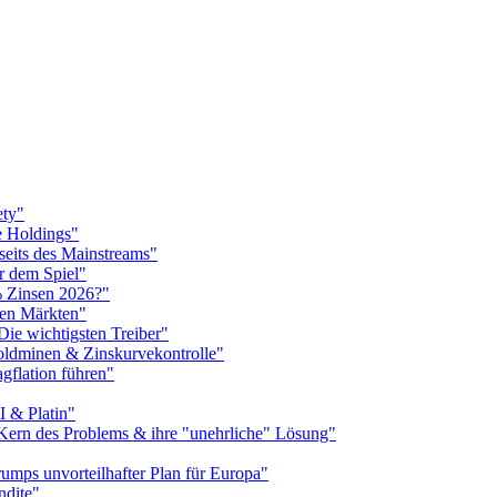
ety"
e Holdings"
seits des Mainstreams"
r dem Spiel"
% Zinsen 2026?"
len Märkten"
ie wichtigsten Treiber"
oldminen & Zinskurvekontrolle"
gflation führen"
I & Platin"
 Kern des Problems & ihre "unehrliche" Lösung"
umps unvorteilhafter Plan für Europa"
ndite"