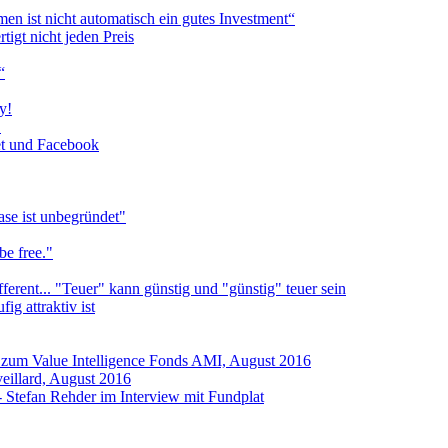
n ist nicht automatisch ein gutes Investment“
tigt nicht jeden Preis
“
y!
!
et und Facebook
ase ist unbegründet"
be free."
ifferent... "Teuer" kann günstig und "günstig" teuer sein
ig attraktiv ist
m Value Intelligence Fonds AMI, August 2016
eillard, August 2016
 - Stefan Rehder im Interview mit Fundplat