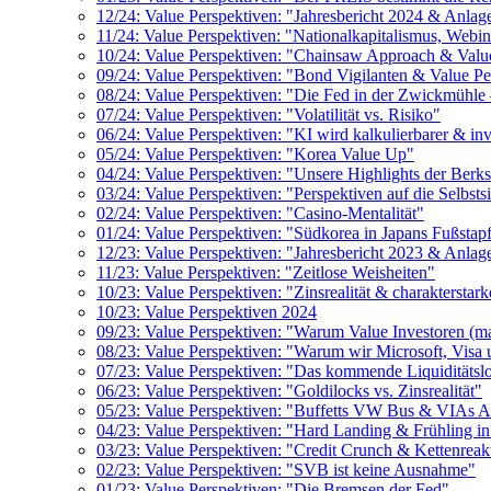
12/24: Value Perspektiven: "Jahresbericht 2024 & Anlage
11/24: Value Perspektiven: "Nationalkapitalismus, Web
10/24: Value Perspektiven: "Chainsaw Approach & Valu
09/24: Value Perspektiven: "Bond Vigilanten & Value Pe
08/24: Value Perspektiven: "Die Fed in der Zwickmühle 
07/24: Value Perspektiven: "Volatilität vs. Risiko"
06/24: Value Perspektiven: "KI wird kalkulierbarer & inv
05/24: Value Perspektiven: "Korea Value Up"
04/24: Value Perspektiven: "Unsere Highlights der Ber
03/24: Value Perspektiven: "Perspektiven auf die Selbsts
02/24: Value Perspektiven: "Casino-Mentalität"
01/24: Value Perspektiven: "Südkorea in Japans Fußstap
12/23: Value Perspektiven: "Jahresbericht 2023 & Anlage
11/23: Value Perspektiven: "Zeitlose Weisheiten"
10/23: Value Perspektiven: "Zinsrealität & charakterstark
10/23: Value Perspektiven 2024
09/23: Value Perspektiven: "Warum Value Investoren (m
08/23: Value Perspektiven: "Warum wir Microsoft, Visa 
07/23: Value Perspektiven: "Das kommende Liquiditätsl
06/23: Value Perspektiven: "Goldilocks vs. Zinsrealität"
05/23: Value Perspektiven: "Buffetts VW Bus & VIAs 
04/23: Value Perspektiven: "Hard Landing & Frühling in
03/23: Value Perspektiven: "Credit Crunch & Kettenreak
02/23: Value Perspektiven: "SVB ist keine Ausnahme"
01/23: Value Perspektiven: "Die Bremsen der Fed"