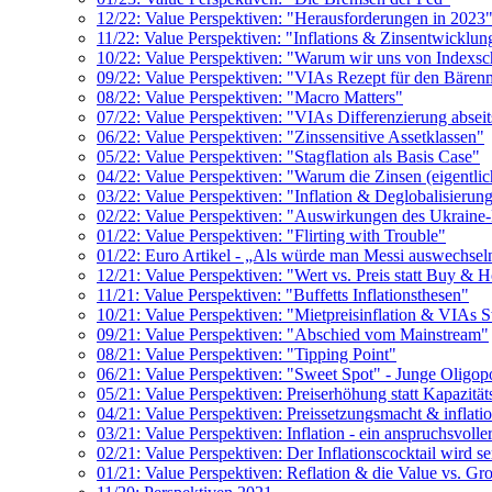
12/22: Value Perspektiven: "Herausforderungen in 2023
11/22: Value Perspektiven: "Inflations & Zinsentwicklun
10/22: Value Perspektiven: "Warum wir uns von Indexsc
09/22: Value Perspektiven: "VIAs Rezept für den Bären
08/22: Value Perspektiven: "Macro Matters"
07/22: Value Perspektiven: "VIAs Differenzierung absei
06/22: Value Perspektiven: "Zinssensitive Assetklassen"
05/22: Value Perspektiven: "Stagflation als Basis Case"
04/22: Value Perspektiven: "Warum die Zinsen (eigentlic
03/22: Value Perspektiven: "Inflation & Deglobalisieru
02/22: Value Perspektiven: "Auswirkungen des Ukraine-K
01/22: Value Perspektiven: "Flirting with Trouble"
01/22: Euro Artikel - „Als würde man Messi auswechsel
12/21: Value Perspektiven: "Wert vs. Preis statt Buy & 
11/21: Value Perspektiven: "Buffetts Inflationsthesen"
10/21: Value Perspektiven: "Mietpreisinflation & VIAs S
09/21: Value Perspektiven: "Abschied vom Mainstream"
08/21: Value Perspektiven: "Tipping Point"
06/21: Value Perspektiven: "Sweet Spot" - Junge Oligo
05/21: Value Perspektiven: Preiserhöhung statt Kapazitä
04/21: Value Perspektiven: Preissetzungsmacht & inflati
03/21: Value Perspektiven: Inflation - ein anspruchsvolle
02/21: Value Perspektiven: Der Inflationscocktail wird se
01/21: Value Perspektiven: Reflation & die Value vs. G