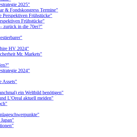
strategie 2025"
inar & Fondskongress Termine"
e Perspektiven Frühstücke"
rspektiven Frühstücke"
– zurück in die 70er?"
estierbarer"
kshire HV 2024"
icherheit Mr. Markets"
fen?"
strategie 2024"
e Assets"
anchmal) ein Weltbild benötigen"
und L'Oreal aktuell meiden"
och"
Anlageschwerpunkte"
 Japan"
tionen"