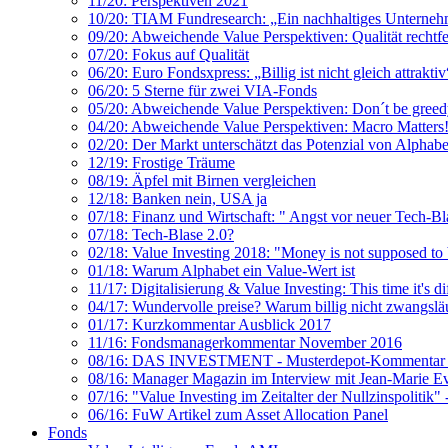
11/20: Perspektiven 2021
10/20: TIAM Fundresearch: „Ein nachhaltiges Unternehme
09/20: Abweichende Value Perspektiven: Qualität rechtfer
07/20: Fokus auf Qualität
06/20: Euro Fondsxpress: „Billig ist nicht gleich attraktiv
06/20: 5 Sterne für zwei VIA-Fonds
05/20: Abweichende Value Perspektiven: Don´t be greed
04/20: Abweichende Value Perspektiven: Macro Matters
02/20: Der Markt unterschätzt das Potenzial von Alphab
12/19: Frostige Träume
08/19: Äpfel mit Birnen vergleichen
12/18: Banken nein, USA ja
07/18: Finanz und Wirtschaft: " Angst vor neuer Tech-Bl
07/18: Tech-Blase 2.0?
02/18: Value Investing 2018: "Money is not supposed to 
01/18: Warum Alphabet ein Value-Wert ist
11/17: Digitalisierung & Value Investing: This time it's d
04/17: Wundervolle preise? Warum billig nicht zwangsläuf
01/17: Kurzkommentar Ausblick 2017
11/16: Fondsmanagerkommentar November 2016
08/16: DAS INVESTMENT - Musterdepot-Kommentar zu
08/16: Manager Magazin im Interview mit Jean-Marie Ev
07/16: "Value Investing im Zeitalter der Nullzinspolitik"
06/16: FuW Artikel zum Asset Allocation Panel
Fonds