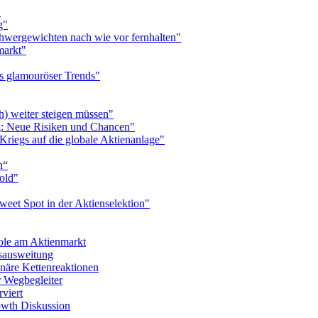
"
g"
hwergewichten nach wie vor fernhalten"
markt"
ts glamouröser Trends"
h) weiter steigen müssen"
ng: Neue Risiken und Chancen"
riegs auf die globale Aktienanlage"
n“
Hold"
weet Spot in der Aktienselektion"
pole am Aktienmarkt
tsausweitung
onäre Kettenreaktionen
r Wegbegleiter
rviert
rowth Diskussion