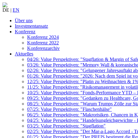
DE |
EN
Über uns
Investmentansatz
Konferenz
Konferenz 2024
Konferenz 2022
Konferenzarchiv
Aktuelles
04/26: Value Perspektiven: "Stagflation & Margin of Saf
03/26: Value Perspektiven: "Memory Wall & koreanisch
02/26: Value Perspektiven: "Gelungener Jahresauftakt ab
01/26: Value Perspektiven: "2026: Nach dem Spiel ist vo
12/25: Value Perspektiven: "Platin zu Weihnachten & 1
11/25: Value Perspektiven: "Risikomanagement in volati
10/25: Value Perspektiven: "Fonds-Performance YTD – D
09/25: Value Perspektiven: "Gedanken zu Healthcare, G
08/25: Value Perspektiven: "Warum Trumps Zölle zur Sta
07/25: Value Perspektiven: "Flaschenhälse"
06/25: Value Perspektiven: "Makrorisiken, Chancen in K
04/25: Value Perspektiven: "Handelsungleichgewichte -
03/25: Value Perspektiven: "Stagflation"
02/25: Value Perspektiven: "Der Mar-a-Lago Accord - Tr
01/25: Value Perspektiven: "Der PREIS bestimmt die Re