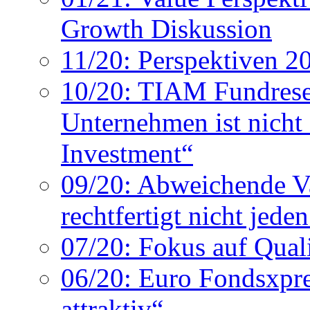
Growth Diskussion
11/20: Perspektiven 2
10/20: TIAM Fundresea
Unternehmen ist nicht 
Investment“
09/20: Abweichende Va
rechtfertigt nicht jeden
07/20: Fokus auf Quali
06/20: Euro Fondsxpress
attraktiv“