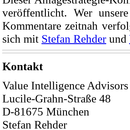
veröffentlicht.
Wer unsere 
Kommentare zeitnah verfol
sich mit
Stefan Rehder
und
Kontakt
Value Intelligence Adviso
Lucile-Grahn-Straße 48
D-81675 München
Stefan Rehder