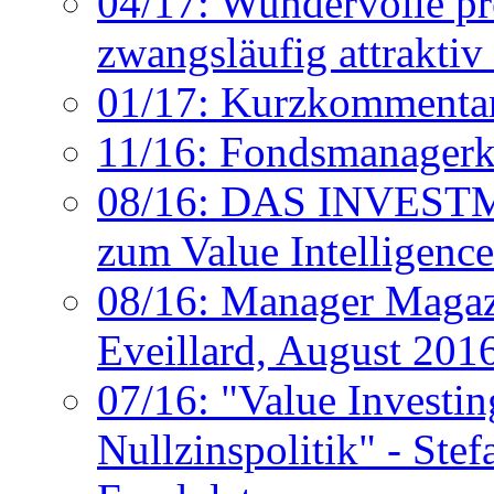
04/17: Wundervolle pr
zwangsläufig attraktiv 
01/17: Kurzkommentar
11/16: Fondsmanager
08/16: DAS INVESTM
zum Value Intelligen
08/16: Manager Magazi
Eveillard, August 201
07/16: "Value Investin
Nullzinspolitik" - Ste