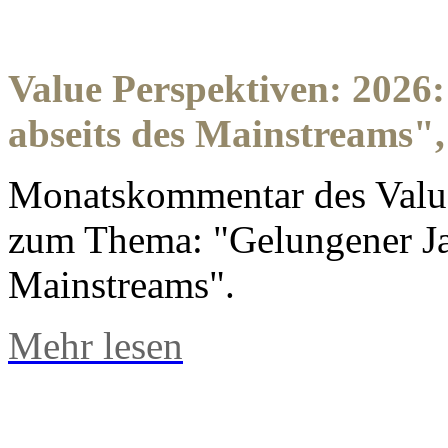
Value Perspektiven: 2026
abseits des Mainstreams"
Monatskommentar des Value
zum Thema: "Gelungener Jah
Mainstreams".
Mehr lesen