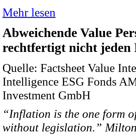
Mehr lesen
Abweichende Value Pers
rechtfertigt nicht jeden 
Quelle: Factsheet Value In
Intelligence ESG Fonds A
Investment GmbH
“Inflation is the one form 
without legislation.” Milt