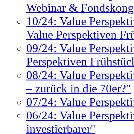
Webinar & Fondskongr
10/24: Value Perspek
Value Perspektiven Fr
09/24: Value Perspekt
Perspektiven Frühstüc
08/24: Value Perspekt
– zurück in die 70er?"
07/24: Value Perspektiv
06/24: Value Perspekti
investierbarer"