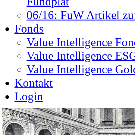
Fundplat
06/16: FuW Artikel zu
Fonds
Value Intelligence Fo
Value Intelligence E
Value Intelligence G
Kontakt
Login