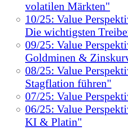
volatilen Märkten"
10/25: Value Perspek
Die wichtigsten Treibe
09/25: Value Perspekt
Goldminen & Zinskurv
08/25: Value Perspekt
Stagflation führen"
07/25: Value Perspekti
06/25: Value Perspekt
KI & Platin"