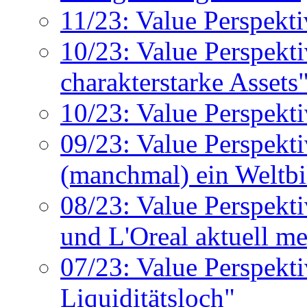
11/23: Value Perspekti
10/23: Value Perspekti
charakterstarke Assets
10/23: Value Perspekt
09/23: Value Perspekt
(manchmal) ein Weltbi
08/23: Value Perspekt
und L'Oreal aktuell m
07/23: Value Perspek
Liquiditätsloch"