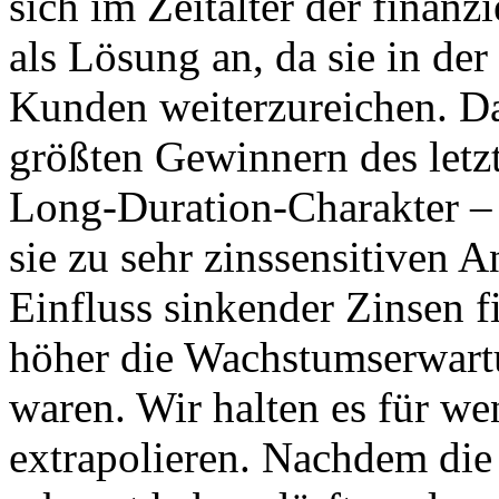
sich im Zeitalter der finanz
als Lösung an, da sie in der
Kunden weiterzureichen. Da
größten Gewinnern des letzte
Long-Duration-Charakter – l
sie zu sehr zinssensitiven 
Einfluss sinkender Zinsen f
höher die Wachstumserwart
waren. Wir halten es für we
extrapolieren. Nachdem die