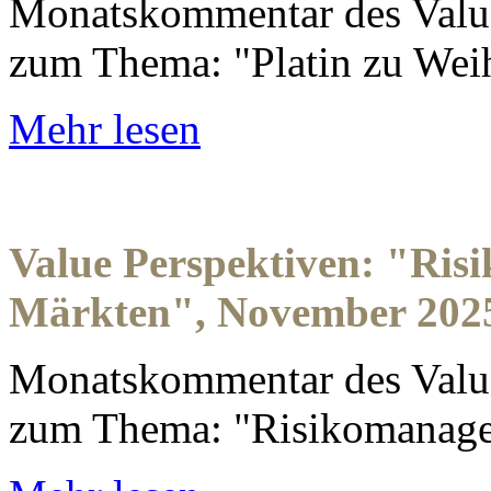
Monatskommentar des Value
zum Thema: "Platin zu Wei
Mehr lesen
Value Perspektiven: "Ris
Märkten", November 202
Monatskommentar des Value
zum Thema: "Risikomanagem