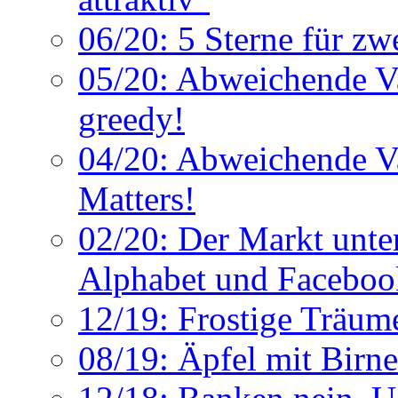
06/20: 5 Sterne für z
05/20: Abweichende Va
greedy!
04/20: Abweichende V
Matters!
02/20: Der Markt unter
Alphabet und Faceboo
12/19: Frostige Träum
08/19: Äpfel mit Birne