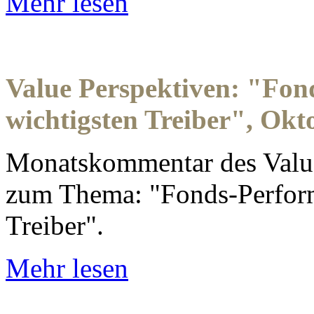
Mehr lesen
Value Perspektiven: "Fo
wichtigsten Treiber", Okt
Monatskommentar des Value
zum Thema: "Fonds-Perfor
Treiber".
Mehr lesen