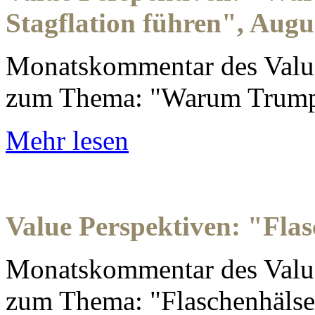
Stagflation führen", Augu
Monatskommentar des Value
zum Thema: "Warum Trumps 
Mehr lesen
Value Perspektiven: "Flas
Monatskommentar des Value
zum Thema: "Flaschenhälse